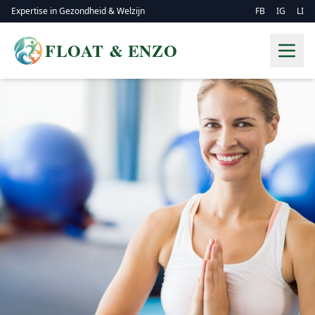
Expertise in Gezondheid & Welzijn
FB
IG
LI
FLOAT & ENZO