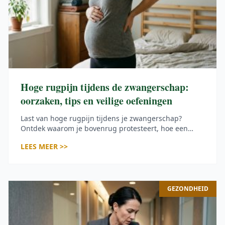
Hoge rugpijn tijdens de zwangerschap:
oorzaken, tips en veilige oefeningen
Last van hoge rugpijn tijdens je zwangerschap?
Ontdek waarom je bovenrug protesteert, hoe een
goede beha direct verlichting geeft, en welke 3
LEES MEER >>
oefeningen veilig zijn. Met checklist voor
alarmsignalen.
GEZONDHEID