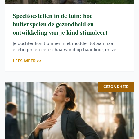
Speeltoestellen in de tuin: hoe
buitenspelen de gezondheid en
ontwikkeling van je kind stimuleert
Je dochter komt binnen met modder tot aan haar
ellebogen en een schaafwond op haar knie, en ze
straalt van oor tot oor. Ze heeft net een halfuur op het
LEES MEER >>
klimtoestel in de tuin doorgebracht en wil eigenlijk
meteen weer terug naar buiten. Een speeltoestel in
de tuin doet precies dat: het zet kinderen aan […]
GEZONDHEID