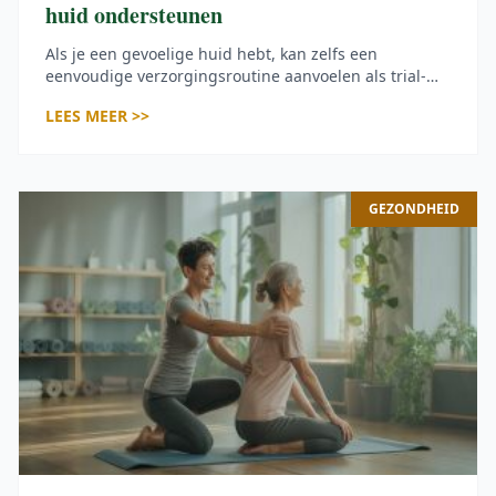
huid ondersteunen
Als je een gevoelige huid hebt, kan zelfs een
eenvoudige verzorgingsroutine aanvoelen als trial-
and-error. Een reiniger, hydraterende crème of
LEES MEER >>
deodorant die bij iemand anders werkt, kan bij jouw
huid een strak, jeukend of rood gevoel achterlaten. In
plaats van producten te kiezen op basis van trends,
geur, verpakking of prijs, helpt het om de
ingrediënten […]
GEZONDHEID