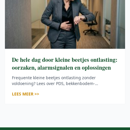
De hele dag door kleine beetjes ontlasting:
oorzaken, alarmsignalen en oplossingen
Frequente kleine beetjes ontlasting zonder
voldoening? Lees over PDS, bekkenbodem-
dyssynergie en stress als oorzaken, herken
LEES MEER >>
alarmsymptomen en ontdek wat u vandaag al kunt
doen.