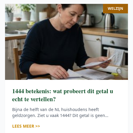
WELZIJN
1444 betekenis: wat probeert dit getal u
echt te vertellen?
Bijna de helft van de NL huishoudens heeft
geldzorgen. Ziet u vaak 1444? Dit getal is geen
magisch wonder, maar een oproep om nu echt in
LEES MEER >>
actie te komen!