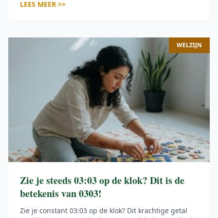
LEES MEER >>
die pas achteraf pijn doen: geluid dat ‘s avonds door
het hele huis draagt, een apparaat dat niet onder het
bed past, of een topsnelheid die na twee […]
WELZIJN
Zie je steeds 03:03 op de klok? Dit is de
betekenis van 0303!
Zie je constant 03:03 op de klok? Dit krachtige getal