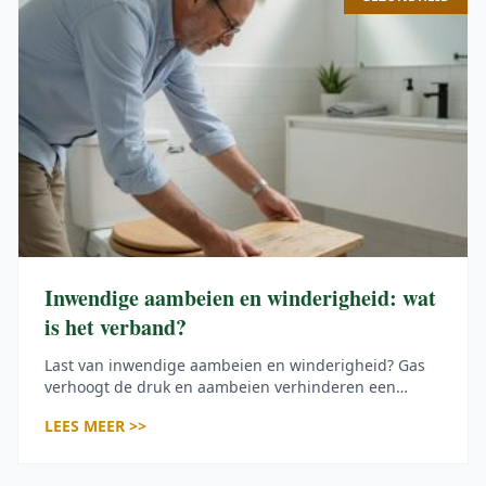
Inwendige aambeien en winderigheid: wat
is het verband?
Last van inwendige aambeien en winderigheid? Gas
verhoogt de druk en aambeien verhinderen een
goede sluiting. Beperk toiletbezoeken tot max 5
LEES MEER >>
minuten!