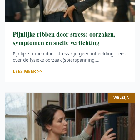
Pijnlijke ribben door stress: oorzaken,
symptomen en snelle verlichting
Pijnlijke ribben door stress zijn geen inbeelding. Lees
over de fysieke oorzaak (spierspanning,
costochondritis), het onderscheid met een hartaanval,
LEES MEER >>
en 3 stappen om de pijn te verlichten.
WELZIJN