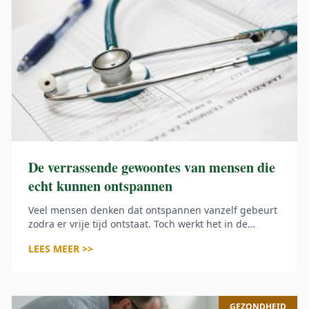
De verrassende gewoontes van mensen die
echt kunnen ontspannen
Veel mensen denken dat ontspannen vanzelf gebeurt
zodra er vrije tijd ontstaat. Toch werkt het in de
praktijk net even wat anders. Een lege agenda
LEES MEER >>
betekent niet automatisch een rustig hoofd. Mensen
die echt goed kunnen ontspannen maken daar
bewust ruimte voor. Ze plannen rust net zo serieus als
afspraken of werk. Daardoor ontstaat er […]
GEZONDHEID