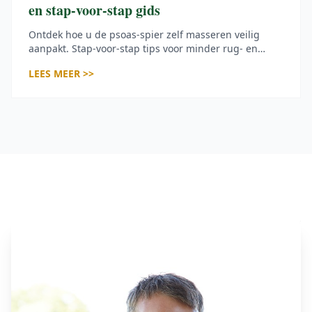
en stap-voor-stap gids
Ontdek hoe u de psoas-spier zelf masseren veilig
aanpakt. Stap-voor-stap tips voor minder rug- en
heuppijn, betere houding en meer
LEES MEER >>
bewegingsvrijheid.