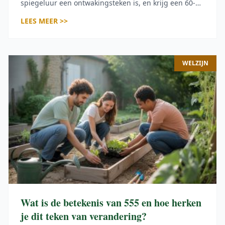
spiegeluur een ontwakingsteken is, en krijg een 60-
seconden ritueel om je intenties krachtig te
LEES MEER >>
manifesteren.
WELZIJN
Wat is de betekenis van 555 en hoe herken
je dit teken van verandering?